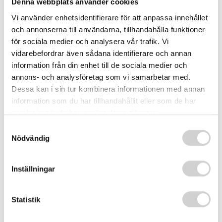
Denna webbplats använder cookies
Vad du behöver veta:
Vi använder enhetsidentifierare för att anpassa innehållet
och annonserna till användarna, tillhandahålla funktioner
Det är viktigt att förstå att depression är ett
för sociala medier och analysera vår trafik. Vi
psykiatriskt tillstånd och inte bara en känslomässig
vidarebefordrar även sådana identifierare och annan
svacka. Det är inte ens eget fel att man känner sig
information från din enhet till de sociala medier och
deprimerad. Det finns hjälp att få för att hantera
annons- och analysföretag som vi samarbetar med.
och övervinna depression.
Dessa kan i sin tur kombinera informationen med annan
information som du har tillhandahållit eller som de har
Att söka hjälp:
samlat in när du har använt deras tjänster.
Samtyckesval
Om du känner igen dig i några av dessa symtom är
Nödvändig
det viktigt att söka professionell hjälp. Din läkare
eller psykolog kan hjälpa dig att få en korrekt
Inställningar
diagnos och skräddarsy en behandlingsplan som
passar dina behov. Att prata med någon du litar på,
Statistik
som en vän eller familjemedlem, kan också vara till
hjälp. Vi på Orange finns tillgängliga om du önskar