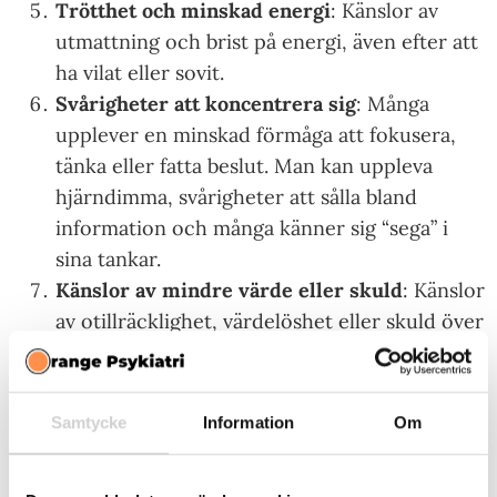
Trötthet och minskad energi
: Känslor av
utmattning och brist på energi, även efter att
ha vilat eller sovit.
Svårigheter att koncentrera sig
: Många
upplever en minskad förmåga att fokusera,
tänka eller fatta beslut. Man kan uppleva
hjärndimma, svårigheter att sålla bland
information och många känner sig “sega” i
sina tankar.
Känslor av mindre värde eller skuld
: Känslor
av otillräcklighet, värdelöshet eller skuld över
tidigare händelser eller handlingar.
Självmordstankar eller handlingar
: Vissa
med depression upplever tankar på att skada
Samtycke
Information
Om
sig själv eller ta sitt eget liv, eller faktiska
försök till självskada.