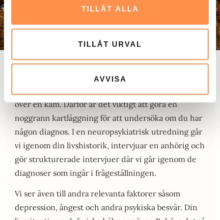
TILLÅT ALLA
TILLÅT URVAL
Det finns en betydande variation i hur de här
AVVISA
tillstånden tar sig i uttryck. Man kan inte dra alla
över en kam. Därför är det viktigt att göra en
noggrann kartläggning för att undersöka om du har
någon diagnos. I en neuropsykiatrisk utredning går
vi igenom din livshistorik, intervjuar en anhörig och
gör strukturerade intervjuer där vi går igenom de
diagnoser som ingår i frågeställningen.
Vi ser även till andra relevanta faktorer såsom
depression, ångest och andra psykiska besvär. Din