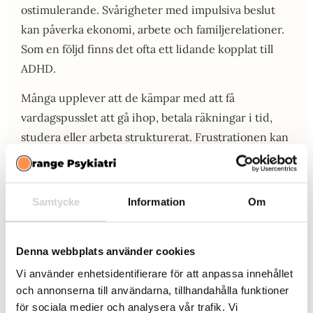
ostimulerande. Svårigheter med impulsiva beslut
kan påverka ekonomi, arbete och familjerelationer.
Som en följd finns det ofta ett lidande kopplat till
ADHD.
Många upplever att de kämpar med att få
vardagspusslet att gå ihop, betala räkningar i tid,
studera eller arbeta strukturerat. Frustrationen kan
ge besvär med stress och depression. En gedigen
neuropsykiatrisk utredning i Kinna hjälper dig att
förstå ditt fungerande bättre, få rätt diagnos och
Samtycke
Information
Om
hjälp att hantera dina svårigheter. Hos oss kan du
även få hjälp med terapi och läkemedel som har god
Denna webbplats använder cookies
effekt mot ADHD.
Vi använder enhetsidentifierare för att anpassa innehållet
och annonserna till användarna, tillhandahålla funktioner
för sociala medier och analysera vår trafik. Vi