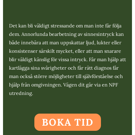
Det kan bli väldigt stressande om man inte får följa
dem. Annorlunda bearbetning av sinnesintryck kan
både innebära att man uppskattar ljud, lukter eller
konsistenser särskilt mycket, eller att man snarare
blir väldigt känslig för vissa intryck. Får man hjälp att
kartlägga sina svårigheter och får rätt diagnos får
man också större möjligheter till självförståelse och
hjälp från omgivningen. Vägen dit går via en NPF
utredning.
BOKA TID