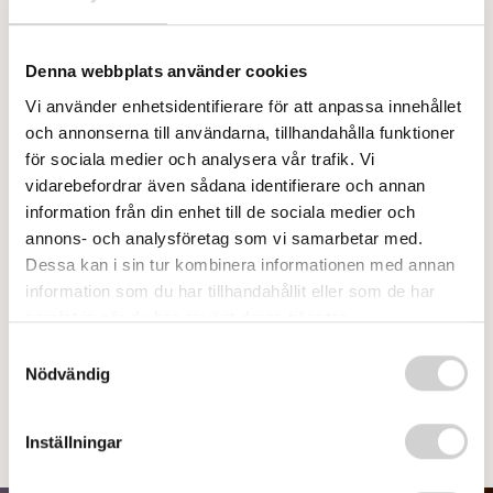
En typisk utredning består oftast av 3 – 7 samtal
inklusive anhörigintervju. I vissa fall kan det bli
Denna webbplats använder cookies
nödvändigt att komplettera med ytterligare
Vi använder enhetsidentifierare för att anpassa innehållet
intervjuer eller tester beroende på vad
och annonserna till användarna, tillhandahålla funktioner
utredningsprocessen visar.
för sociala medier och analysera vår trafik. Vi
vidarebefordrar även sådana identifierare och annan
Det är viktigt att förstå att varje individ är unik
information från din enhet till de sociala medier och
och vi strävar efter att anpassa utredningen efter
annons- och analysföretag som vi samarbetar med.
dina specifika behov. Vi tillämpar en effektiv och
Dessa kan i sin tur kombinera informationen med annan
strukturerad vårdprocess, där vi arbetar
information som du har tillhandahållit eller som de har
pragmatiskt och anpassar oss utifrån dina
samlat in när du har använt deras tjänster.
förutsättningar.
Samtyckesval
Nödvändig
Läs mer om ADHD-utredning här.
Inställningar