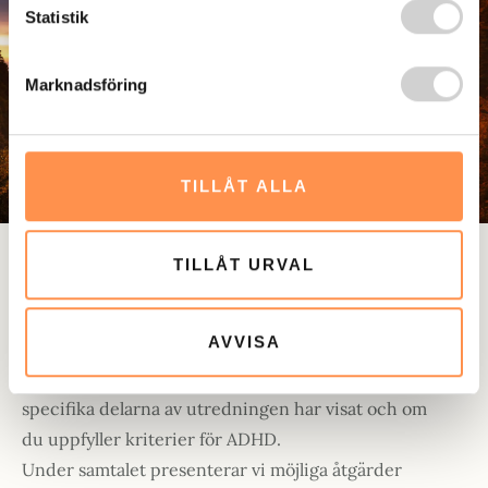
Statistik
Marknadsföring
TILLÅT ALLA
TILLÅT URVAL
AVVISA
När utredningen är färdig återför vi resultatet i
ett samtal med dig. Du kommer få veta vad de
specifika delarna av utredningen har visat och om
du uppfyller kriterier för ADHD.
Under samtalet presenterar vi möjliga åtgärder