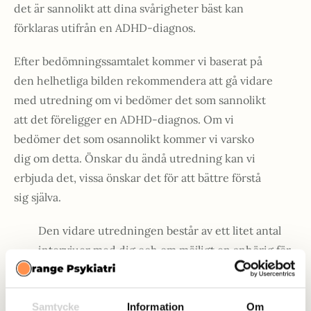
det är sannolikt att dina svårigheter bäst kan
förklaras utifrån en ADHD-diagnos.
Efter bedömningssamtalet kommer vi baserat på
den helhetliga bilden rekommendera att gå vidare
med utredning om vi bedömer det som sannolikt
att det föreligger en ADHD-diagnos. Om vi
bedömer det som osannolikt kommer vi varsko
dig om detta. Önskar du ändå utredning kan vi
erbjuda det, vissa önskar det för att bättre förstå
sig själva.
Den vidare utredningen består av ett litet antal
intervjuer med dig och om möjligt en anhörig för
att kunna kartlägga specifika symtom som kan
tyda på att det föreligger ADHD.
Samtycke
Information
Om