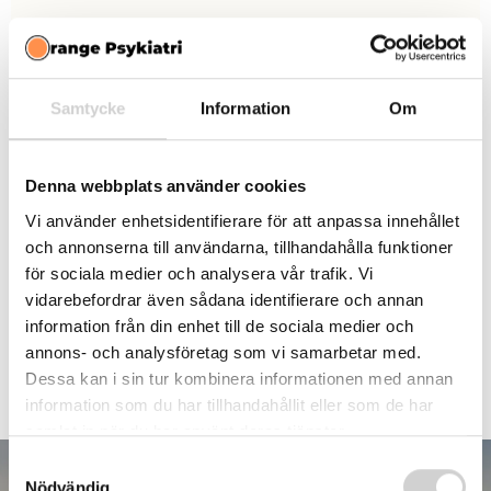
ADHD SYMPTOM
Samtycke
Information
Om
Denna webbplats använder cookies
En stor fördel med skalan är att den är utprövad via
Vi använder enhetsidentifierare för att anpassa innehållet
forskning. På så vis blir bilden tydligare vad gäller dina
och annonserna till användarna, tillhandahålla funktioner
symtom och om det är värt det för dig att genomgå
för sociala medier och analysera vår trafik. Vi
utredning. Dessutom går den snabbt att genomföra –
vidarebefordrar även sådana identifierare och annan
information från din enhet till de sociala medier och
särskilt med vår automatiserade rättning.
annons- och analysföretag som vi samarbetar med.
Dessa kan i sin tur kombinera informationen med annan
information som du har tillhandahållit eller som de har
samlat in när du har använt deras tjänster.
Samtyckesval
Nödvändig