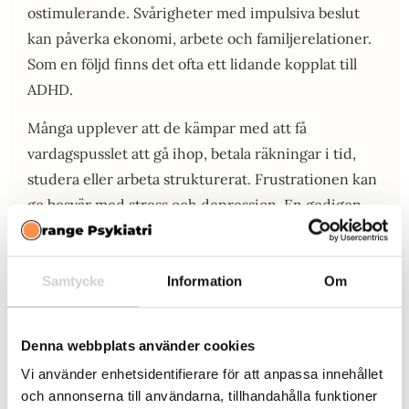
ostimulerande. Svårigheter med impulsiva beslut
kan påverka ekonomi, arbete och familjerelationer.
Som en följd finns det ofta ett lidande kopplat till
ADHD.
Många upplever att de kämpar med att få
vardagspusslet att gå ihop, betala räkningar i tid,
studera eller arbeta strukturerat. Frustrationen kan
ge besvär med stress och depression. En gedigen
neuropsykiatrisk utredning i Varberg hjälper dig att
förstå ditt fungerande bättre, få rätt diagnos och
hjälp att hantera dina svårigheter. Hos oss kan du
Samtycke
Information
Om
även få hjälp med terapi och läkemedel som har god
effekt mot ADHD.
Denna webbplats använder cookies
Vi använder enhetsidentifierare för att anpassa innehållet
och annonserna till användarna, tillhandahålla funktioner