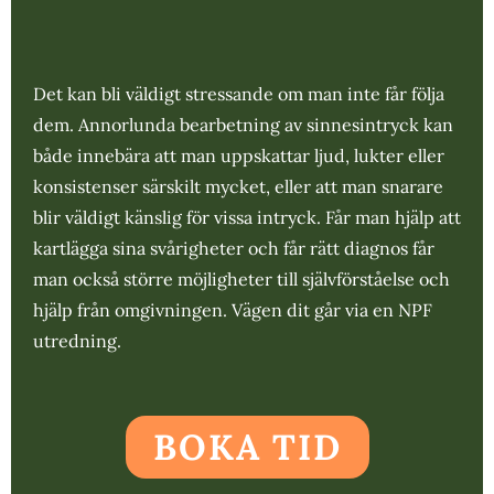
Det kan bli väldigt stressande om man inte får följa
dem. Annorlunda bearbetning av sinnesintryck kan
både innebära att man uppskattar ljud, lukter eller
konsistenser särskilt mycket, eller att man snarare
blir väldigt känslig för vissa intryck. Får man hjälp att
kartlägga sina svårigheter och får rätt diagnos får
man också större möjligheter till självförståelse och
hjälp från omgivningen. Vägen dit går via en NPF
utredning.
BOKA TID