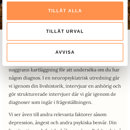
TILLÅT ALLA
TILLÅT URVAL
Det finns en betydande variation i hur de här
AVVISA
tillstånden tar sig i uttryck. Man kan inte dra alla
över en kam. Därför är det viktigt att göra en
noggrann kartläggning för att undersöka om du har
någon diagnos. I en neuropsykiatrisk utredning går
vi igenom din livshistorik, intervjuar en anhörig och
gör strukturerade intervjuer där vi går igenom de
diagnoser som ingår i frågeställningen.
Vi ser även till andra relevanta faktorer såsom
depression, ångest och andra psykiska besvär. Din