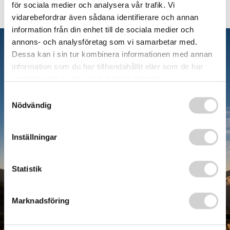
för sociala medier och analysera vår trafik. Vi
vidarebefordrar även sådana identifierare och annan
information från din enhet till de sociala medier och
annons- och analysföretag som vi samarbetar med.
Dessa kan i sin tur kombinera informationen med annan
information som du har tillhandahållit eller som de har
samlat in när du har använt deras tjänster.
Samtyckesval
Nödvändig
NPF utredning - så
Inställningar
går det till
Statistik
Marknadsföring