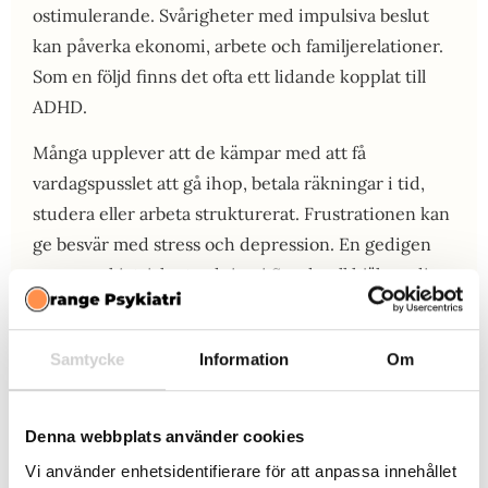
ostimulerande. Svårigheter med impulsiva beslut
kan påverka ekonomi, arbete och familjerelationer.
Som en följd finns det ofta ett lidande kopplat till
ADHD.
Många upplever att de kämpar med att få
vardagspusslet att gå ihop, betala räkningar i tid,
studera eller arbeta strukturerat. Frustrationen kan
ge besvär med stress och depression. En gedigen
neuropsykiatrisk utredning i Sundsvall hjälper dig
att förstå ditt fungerande bättre, få rätt diagnos och
hjälp att hantera dina svårigheter. Hos oss kan du
Samtycke
Information
Om
även få hjälp med terapi och läkemedel som har god
effekt mot ADHD.
Denna webbplats använder cookies
Vi använder enhetsidentifierare för att anpassa innehållet