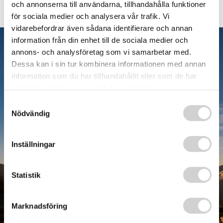
och annonserna till användarna, tillhandahålla funktioner
för sociala medier och analysera vår trafik. Vi
vidarebefordrar även sådana identifierare och annan
information från din enhet till de sociala medier och
annons- och analysföretag som vi samarbetar med.
Dessa kan i sin tur kombinera informationen med annan
information som du har tillhandahållit eller som de har
samlat in när du har använt deras tjänster.
Samtyckesval
Nödvändig
NPF utredning - så
Inställningar
går det till
Statistik
Marknadsföring