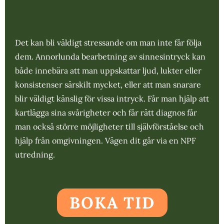
Det kan bli väldigt stressande om man inte får följa
dem. Annorlunda bearbetning av sinnesintryck kan
både innebära att man uppskattar ljud, lukter eller
konsistenser särskilt mycket, eller att man snarare
blir väldigt känslig för vissa intryck. Får man hjälp att
kartlägga sina svårigheter och får rätt diagnos får
man också större möjligheter till självförståelse och
hjälp från omgivningen. Vägen dit går via en NPF
utredning.
BOKA TID