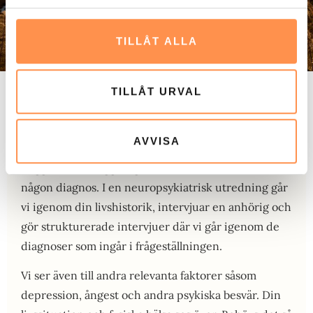
TILLÅT ALLA
TILLÅT URVAL
Det finns en betydande variation i hur de här
tillstånden tar sig i uttryck. Man kan inte dra alla
AVVISA
över en kam. Därför är det viktigt att göra en
noggrann kartläggning för att undersöka om du har
någon diagnos. I en neuropsykiatrisk utredning går
vi igenom din livshistorik, intervjuar en anhörig och
gör strukturerade intervjuer där vi går igenom de
diagnoser som ingår i frågeställningen.
Vi ser även till andra relevanta faktorer såsom
depression, ångest och andra psykiska besvär. Din