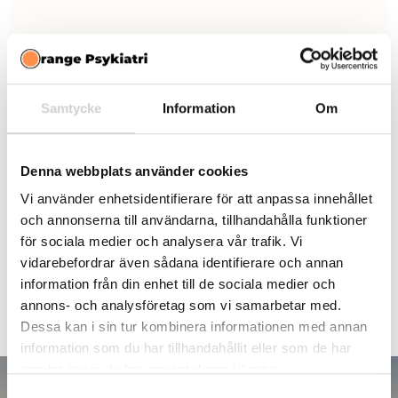
ADHD SYMPTOM
Samtycke
Information
Om
En stor fördel med skalan är att den är utprövad via
Denna webbplats använder cookies
forskning. På så vis blir bilden tydligare vad gäller dina
Vi använder enhetsidentifierare för att anpassa innehållet
symtom och om det är värt det för dig att genomgå
och annonserna till användarna, tillhandahålla funktioner
för sociala medier och analysera vår trafik. Vi
utredning. Dessutom går den snabbt att genomföra –
vidarebefordrar även sådana identifierare och annan
särskilt med vår automatiserade rättning.
information från din enhet till de sociala medier och
annons- och analysföretag som vi samarbetar med.
Dessa kan i sin tur kombinera informationen med annan
information som du har tillhandahållit eller som de har
samlat in när du har använt deras tjänster.
Samtyckesval