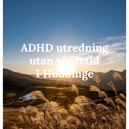
ADHD utredning
utan väntetid
I Huddinge