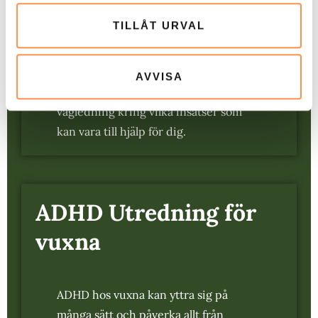
riktlinjer. Eftersom vi arbetar digitalt
TILLÅT URVAL
kan utredningen anpassas efter dina
behov och genomföras i en miljö där
du känner dig trygg. Vi säkerställer att
AVVISA
du får en rättvis bedömning samt
vägledning kring vilka insatser som
kan vara till hjälp för dig.
ADHD Utredning för
vuxna
ADHD hos vuxna kan yttra sig på
många sätt och påverka allt från