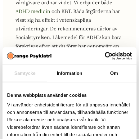
vårdgivare ordnar vi det. Vi erbjuder både
ADHD medicin
och KBT. Båda åtgärderna har
visat sig ha effekt i vetenskapliga
utvärderingar. De rekommenderas därför av
Socialstyrelsen. Läkemedel för ADHD kan bara
förskrivas efter att du först har genomgått en
läkarbedömning. I KBT kartlägger vi ditt
fungerande för att åstadkomma långsiktiga
beteendeförändringar. Gemensamt för alla
Samtycke
Information
Om
våra insatser är en önskan om att hjälpa dig att
göra det du vill och behöver få gjort. Får du
Denna webbplats använder cookies
rätt verktyg så blir det också lättare att komma
Vi använder enhetsidentifierare för att anpassa innehållet
dit du vill.
och annonserna till användarna, tillhandahålla funktioner
för sociala medier och analysera vår trafik. Vi
vidarebefordrar även sådana identifierare och annan
information från din enhet till de sociala medier och