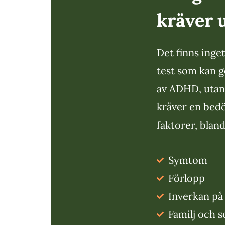
kräver 
Det finns inge
test som kan g
av ADHD, utan
kräver en bedö
faktorer, bland
Symtom
Förlopp
Inverkan på
Familj och s