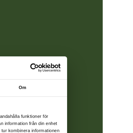
ar av
Om
en ADHD-
andahålla funktioner för
la i
n information från din enhet
 tur kombinera informationen
or. Dessa