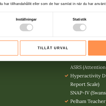
har tillhandahållit eller som de har samlat in när du har använt 
skalor är utformad
hur starka ADHD
Inställningar
Statistik
har. Märk väl att de
ADHD-tester utan
enkäter. Några ex
TILLÅT URVAL
självskattningsskal
ASRS (Attention 
Hyperactivity Di
Report Scale)
SNAP-IV (Swanso
Pelham Teacher