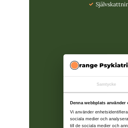
Självskattni
Samtycke
Denna webbplats använder 
Vi använder enhetsidentifierar
sociala medier och analysera 
till de sociala medier och a