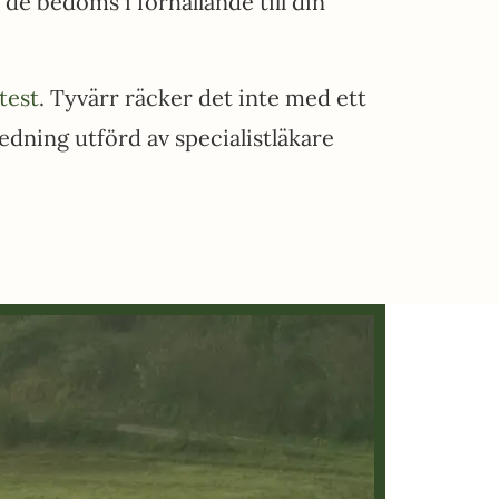
e bedöms i förhållande till din
est
. Tyvärr räcker det inte med ett
edning utförd av specialistläkare