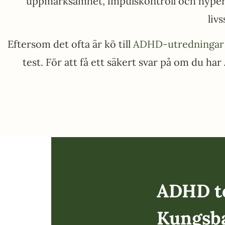
uppmärksamhet, impulskontroll och hyperak
liv
Eftersom det ofta är kö till
ADHD-utredningar
test. För att få ett säkert svar på om du h
ADHD te
Kungsb