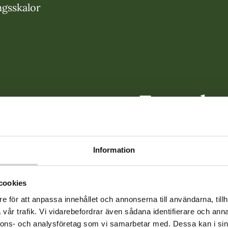
ngsskalor
Test och
skattning
ADHD
Information
cookies
En vanlig del av 
e för att anpassa innehållet och annonserna till användarna, tillh
utredning är att fyl
vår trafik. Vi vidarebefordrar även sådana identifierare och anna
nnons- och analysföretag som vi samarbetar med. Dessa kan i sin
självskattningsskal