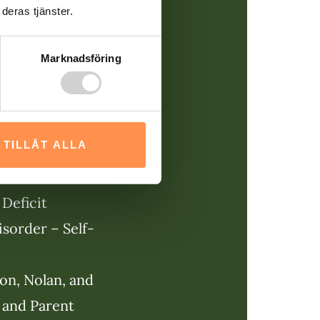
deras tjänster.
e för att mäta
-symtom du
Marknadsföring
tta inte är
 snarare
empel på
TILLÅT ALLA
or är:
Deficit
sorder – Self-
n, Nolan, and
 and Parent