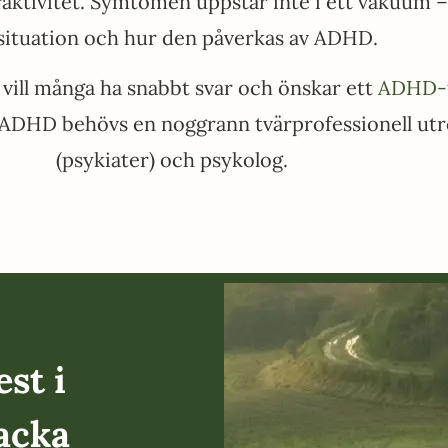
tivitet. Symtomen uppstår inte i ett vakuum – d
ssituation och hur den påverkas av ADHD.
vill många ha snabbt svar och önskar ett
ADHD-t
ar ADHD behövs en noggrann tvärprofessionell utr
(psykiater) och psykolog.
st i
acka