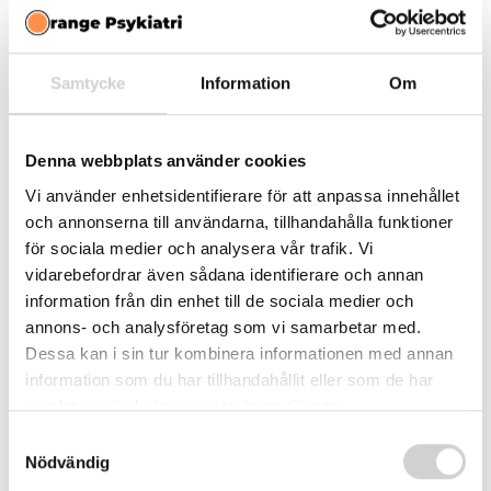
Samtycke
Information
Om
Denna webbplats använder cookies
Vi använder enhetsidentifierare för att anpassa innehållet
och annonserna till användarna, tillhandahålla funktioner
för sociala medier och analysera vår trafik. Vi
vidarebefordrar även sådana identifierare och annan
information från din enhet till de sociala medier och
annons- och analysföretag som vi samarbetar med.
Introduktion Människor med ADHD möter ofta
Dessa kan i sin tur kombinera informationen med annan
utmaningar i vardagen som kan påverka deras livskvalitet
information som du har tillhandahållit eller som de har
och funktion inom olika områden. Kärnan i diagnosen är
samlat in när du har använt deras tjänster.
just funktionsnedsättningen – har man inte tydliga
Samtyckesval
problem orsakade av symtomen har man inte heller
Nödvändig
besvär på diagnosnivå. Nedan går vi igenom några vanliga