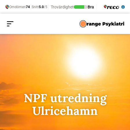
NPF utredning
Ulricehamn