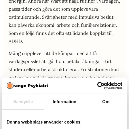
energin. Andra har svårt att hålla rutiner i vardagen,
passa tider och göra det som upplevs vara
ostimulerande. Svårigheter med impulsiva beslut
kan påverka ekonomi, arbete och familjerelationer.
Som en följd finns det ofta ett lidande kopplat till
ADHD.
Många upplever att de kämpar med att få
vardagspusslet att gå ihop, betala räkningar i tid,
studera eller arbeta strukturerat. Frustrationen kan
ge besvär med stress och depression. En gedigen
neuropsykiatrisk utredning i Ulricehamn hjälper
dig att förstå ditt fungerande bättre, få rätt diagnos
och hjälp att hantera dina svårigheter. Hos oss kan
Samtycke
Information
Om
du även få hjälp med terapi och läkemedel som har
god effekt mot ADHD.
Denna webbplats använder cookies