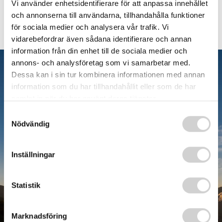
Vi använder enhetsidentifierare för att anpassa innehållet
och annonserna till användarna, tillhandahålla funktioner
för sociala medier och analysera vår trafik. Vi
vidarebefordrar även sådana identifierare och annan
information från din enhet till de sociala medier och
annons- och analysföretag som vi samarbetar med.
Dessa kan i sin tur kombinera informationen med annan
information som du har tillhandahållit eller som de har
samlat in när du har använt deras tjänster.
Samtyckesval
Nödvändig
NPF utredning - så
Inställningar
går det till
Statistik
Marknadsföring