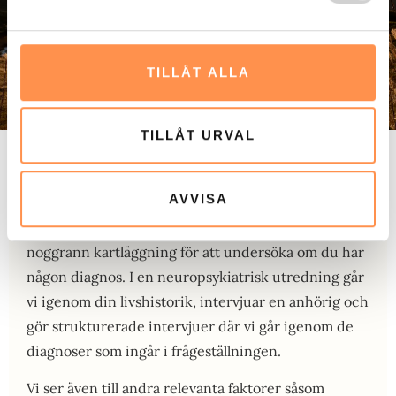
TILLÅT ALLA
TILLÅT URVAL
Det finns en betydande variation i hur de här
AVVISA
tillstånden tar sig i uttryck. Man kan inte dra alla
över en kam. Därför är det viktigt att göra en
noggrann kartläggning för att undersöka om du har
någon diagnos. I en neuropsykiatrisk utredning går
vi igenom din livshistorik, intervjuar en anhörig och
gör strukturerade intervjuer där vi går igenom de
diagnoser som ingår i frågeställningen.
Vi ser även till andra relevanta faktorer såsom