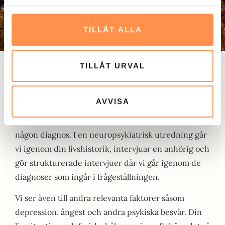
TILLÅT ALLA
TILLÅT URVAL
Det finns en betydande variation i hur de här
tillstånden tar sig i uttryck. Man kan inte dra alla
AVVISA
över en kam. Därför är det viktigt att göra en
noggrann kartläggning för att undersöka om du har
någon diagnos. I en neuropsykiatrisk utredning går
vi igenom din livshistorik, intervjuar en anhörig och
gör strukturerade intervjuer där vi går igenom de
diagnoser som ingår i frågeställningen.
Vi ser även till andra relevanta faktorer såsom
depression, ångest och andra psykiska besvär. Din