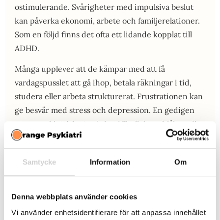
ostimulerande. Svårigheter med impulsiva beslut
kan påverka ekonomi, arbete och familjerelationer.
Som en följd finns det ofta ett lidande kopplat till
ADHD.
Många upplever att de kämpar med att få
vardagspusslet att gå ihop, betala räkningar i tid,
studera eller arbeta strukturerat. Frustrationen kan
ge besvär med stress och depression. En gedigen
neuropsykiatrisk utredning i Trelleborg hjälper dig
att förstå ditt fungerande bättre, få rätt diagnos och
hjälp att hantera dina svårigheter. Hos oss kan du
Samtycke
Information
Om
även få hjälp med terapi och läkemedel som har god
effekt mot ADHD.
Denna webbplats använder cookies
Vi använder enhetsidentifierare för att anpassa innehållet