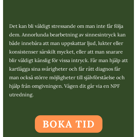
Det kan bli väldigt stressande om man inte får följa
dem. Annorlunda bearbetning av sinnesintryck kan
både innebära att man uppskattar ljud, lukter eller
konsistenser särskilt mycket, eller att man snarare
blir väldigt känslig för vissa intryck. Får man hjälp att
kartlägga sina svårigheter och får rätt diagnos får
man också större möjligheter till självförståelse och
hjälp från omgivningen. Vägen dit går via en NPF
utredning.
BOKA TID