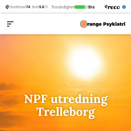
NPF utredning
Trelleborg