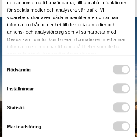
och annonserna till användarna, tillhandahålla funktioner
för sociala medier och analysera vår trafik. Vi
vidarebefordrar även sådana identifierare och annan
information från din enhet till de sociala medier och
annons- och analysföretag som vi samarbetar med.
Dessa kan i sin tur kombinera informationen med annan
information som du har tillhandahållit eller som de har
samlat in när du har använt deras tjänster.
Samtyckesval
Nödvändig
NPF utredning - så
Inställningar
går det till
Statistik
Marknadsföring