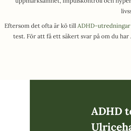
uppmärksamhet, impulskontroll och hyperak
liv
Eftersom det ofta är kö till
ADHD-utredningar
test. För att få ett säkert svar på om du h
ADHD te
Ulrice