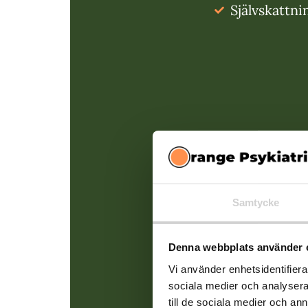
Självskattni
Samtycke
Denna webbplats använder 
Vi använder enhetsidentifierar
sociala medier och analysera 
till de sociala medier och a