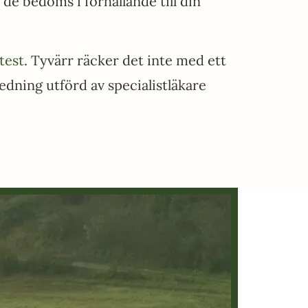
e bedöms i förhållande till din
est
. Tyvärr räcker det inte med ett
edning utförd av specialistläkare