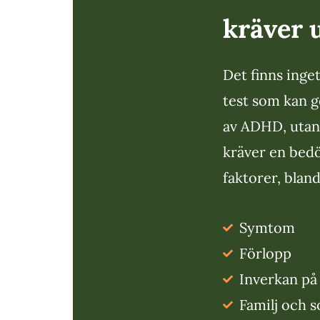
kräver 
Det finns inge
test som kan g
av ADHD, utan
kräver en bedö
faktorer, bland
Symtom
Förlopp
Inverkan på
Familj och s