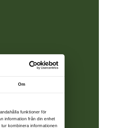
ar av
Om
en ADHD-
andahålla funktioner för
la i
n information från din enhet
 tur kombinera informationen
or. Dessa