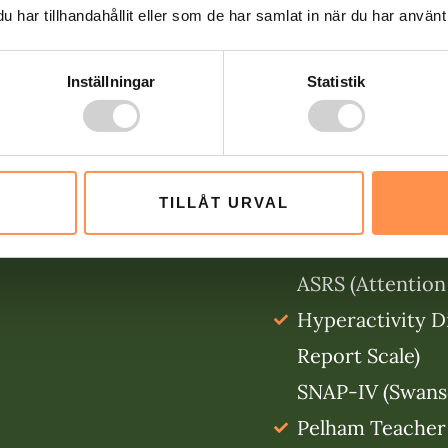
har tillhandahållit eller som de har samlat in när du har använt 
skalor är utformad
hur starka ADHD
Inställningar
Statistik
har. Märk väl att de
ADHD-tester utan
enkäter. Några ex
TILLÅT URVAL
självskattningsskal
ASRS (Attention 
Hyperactivity Di
Report Scale)
SNAP-IV (Swanso
Pelham Teacher