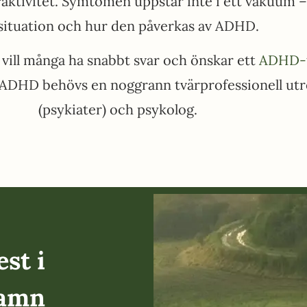
tivitet. Symtomen uppstår inte i ett vakuum – d
ssituation och hur den påverkas av ADHD.
vill många ha snabbt svar och önskar ett
ADHD-t
ar ADHD behövs en noggrann tvärprofessionell utr
(psykiater) och psykolog.
st i
hamn