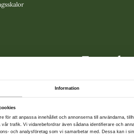
ngsskalor
Test och
skattning
ADHD
Information
cookies
En vanlig del av 
e för att anpassa innehållet och annonserna till användarna, tillh
utredning är att fyl
vår trafik. Vi vidarebefordrar även sådana identifierare och anna
nnons- och analysföretag som vi samarbetar med. Dessa kan i sin
självskattningsskal