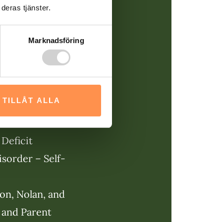
deras tjänster.
e för att mäta
-symtom du
Marknadsföring
tta inte är
 snarare
empel på
TILLÅT ALLA
or är:
Deficit
sorder – Self-
n, Nolan, and
 and Parent