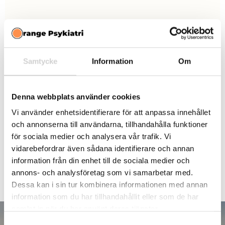
ADHD SYMPTOM
Samtycke
Information
Om
En stor fördel med skalan är att den är utprövad via
Denna webbplats använder cookies
forskning. På så vis blir bilden tydligare vad gäller dina
Vi använder enhetsidentifierare för att anpassa innehållet
symtom och om det är värt det för dig att genomgå
och annonserna till användarna, tillhandahålla funktioner
för sociala medier och analysera vår trafik. Vi
utredning. Dessutom går den snabbt att genomföra –
vidarebefordrar även sådana identifierare och annan
särskilt med vår automatiserade rättning.
information från din enhet till de sociala medier och
annons- och analysföretag som vi samarbetar med.
Dessa kan i sin tur kombinera informationen med annan
information som du har tillhandahållit eller som de har
samlat in när du har använt deras tjänster.
Samtyckesval