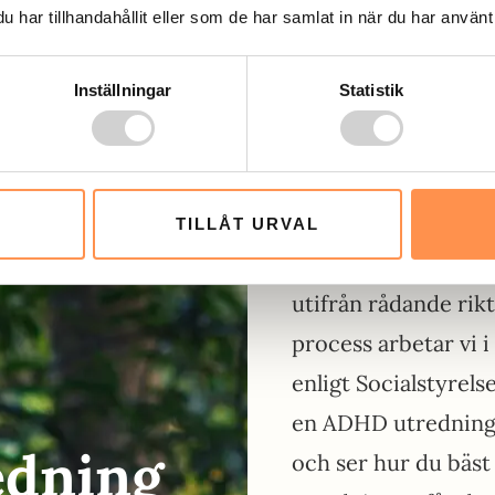
har tillhandahållit eller som de har samlat in när du har använt 
ning påbörjas
nuläget arbetar vi
Inställningar
Statistik
TILLÅT URVAL
Vi erbjuder digital
utifrån rådande rikt
process arbetar vi 
enligt Socialstyre
en ADHD utredning 
dning
och ser hur du bäst