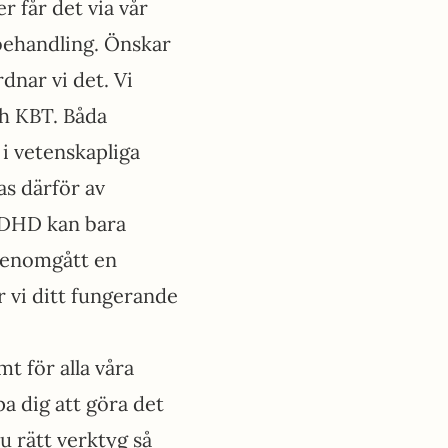
r får det via vår
behandling. Önskar
dnar vi det. Vi
h KBT. Båda
 i vetenskapliga
s därför av
ADHD kan bara
 genomgått en
 vi ditt fungerande
 för alla våra
pa dig att göra det
du rätt verktyg så