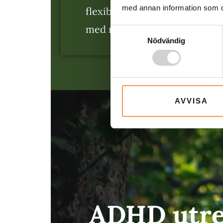
med annan information som du 
flexibilitet. Din ADHD-utred
med minimal väntan.
Samtyckesval
Nödvändig
AVVISA
ADHD utre