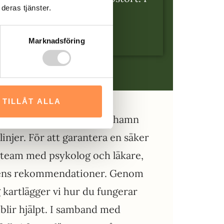
deras tjänster.
 bara med vuxna.
Marknadsföring
TILLÅT ALLA
ADHD utredning
i Oskarshamn
linjer. För att garantera en säker
i team med psykolog och läkare,
lsens rekommendationer. Genom
kartlägger vi hur du fungerar
 blir hjälpt. I samband med