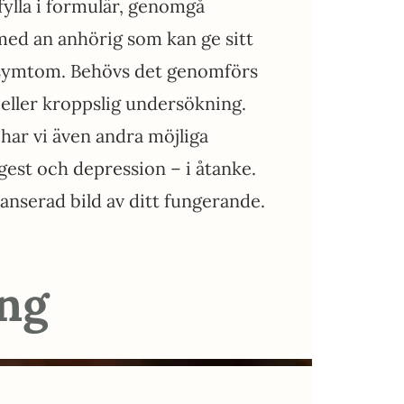
fylla i formulär, genomgå
med an anhörig som kan ge sitt
 symtom. Behövs det genomförs
 eller kroppslig undersökning.
ar vi även andra möjliga
gest och depression – i åtanke.
nyanserad bild av ditt fungerande.
ng