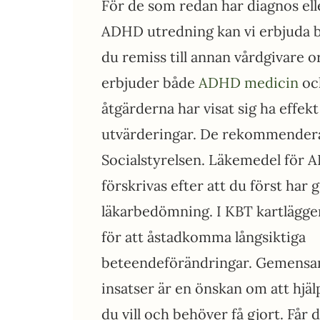
För de som redan har diagnos elle
ADHD utredning kan vi erbjuda 
du remiss till annan vårdgivare or
erbjuder både
ADHD medicin
oc
åtgärderna har visat sig ha effekt
utvärderingar. De rekommendera
Socialstyrelsen. Läkemedel för 
förskrivas efter att du först har
läkarbedömning. I KBT kartlägger
för att åstadkomma långsiktiga
beteendeförändringar. Gemensamt
insatser är en önskan om att hjäl
du vill och behöver få gjort. Får 