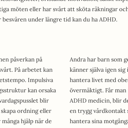
iga möten eller har svårt att sköta räkningar o
r besvären under längre tid kan du ha ADHD.
men påverkan på
Andra har barn som 
svårt. På arbetet kan
känner själva igen si
rbetstempo. Impulsiva
hantera livet med ob
gsstruktur kan orsaka
övermäktigt. Får man i
vardagspusslet blir
ADHD medicin, blir de
 skapa ordning eller
en trygg vårdkontakt 
r många hjälp när de
hantera sina motgång