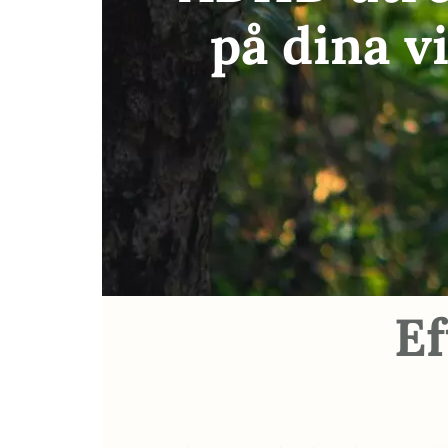
på dina vi
E