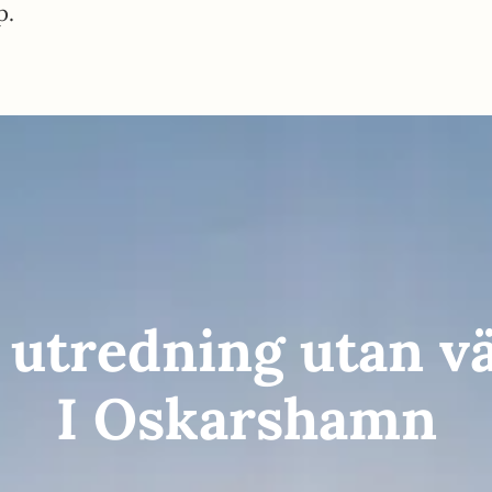
p.
utredning utan vä
I Oskarshamn