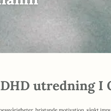
ADHD utredning I
ssvårigheter, bristande motivation, sänkt impu