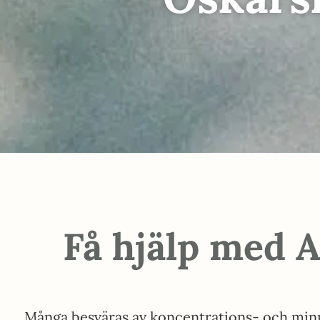
Få hjälp med 
Många besväras av koncentrations- och minne