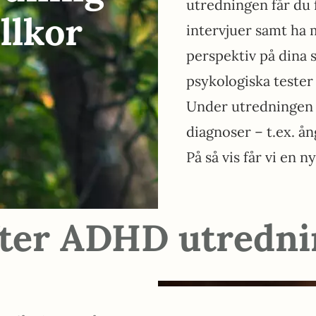
utredningen får du 
llkor
intervjuer samt ha 
perspektiv på dina
psykologiska tester
Under utredningen h
diagnoser – t.ex. ån
På så vis får vi en 
fter ADHD utredni