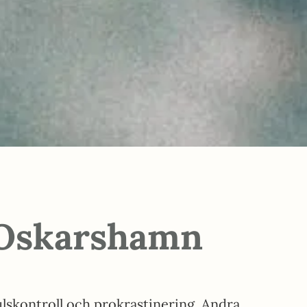
 Oskarshamn
lskontroll och prokrastinering. Andra