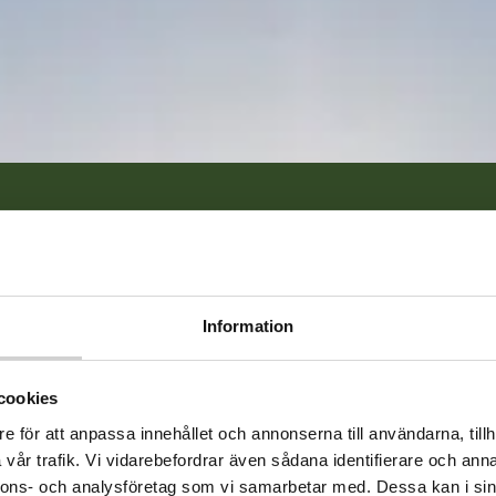
 ADHD utredning i
d och köerna är
Information
Dessutom färdigstä
ristande
veckor. Eftersom v
s på Orange blir
cookies
inte ta dig till n
e för att anpassa innehållet och annonserna till användarna, tillh
t att en bra vård
krävs är dator elle
vår trafik. Vi vidarebefordrar även sådana identifierare och anna
nde och
nnons- och analysföretag som vi samarbetar med. Dessa kan i sin
internetuppkopplin