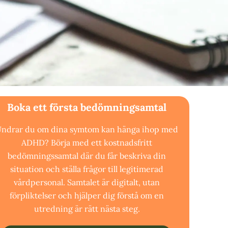
Boka ett första bedömningsamtal
ndrar du om dina symtom kan hänga ihop med
ADHD? Börja med ett kostnadsfritt
bedömningssamtal där du får beskriva din
situation och ställa frågor till legitimerad
vårdpersonal. Samtalet är digitalt, utan
förpliktelser och hjälper dig förstå om en
utredning är rätt nästa steg.