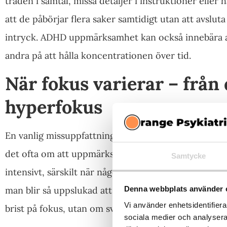
tråden i samtal, missa detaljer i instruktioner eller 
att de påbörjar flera saker samtidigt utan att avsluta
intryck. ADHD uppmärksamhet kan också innebära a
andra på att hålla koncentrationen över tid.
När fokus varierar – från 
hyperfokus
En vanlig missuppfattning är att personer med adhd i
det ofta om att uppmärksamheten är svår att reglera
Samtycke
intensivt, särskilt när något känns engagerande. Det
man blir så uppslukad att omgivningen försvinner
Denna webbplats använder 
Vi använder enhetsidentifierar
brist på fokus, utan om svårigheten att styra det.
sociala medier och analysera 