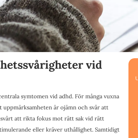
etssvårigheter vid
U
centrala symtomen vid adhd. För många vuxna
att uppmärksamheten är ojämn och svår att
årt att rikta fokus mot rätt sak vid rätt
stimulerande eller kräver uthållighet. Samtidigt