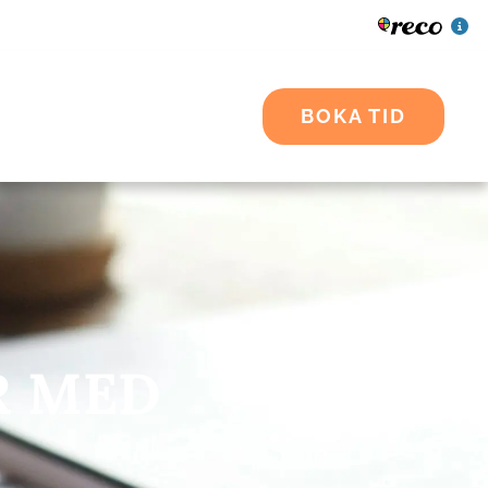
BOKA TID
R MED