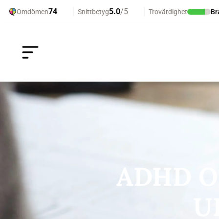
ADHD O
U