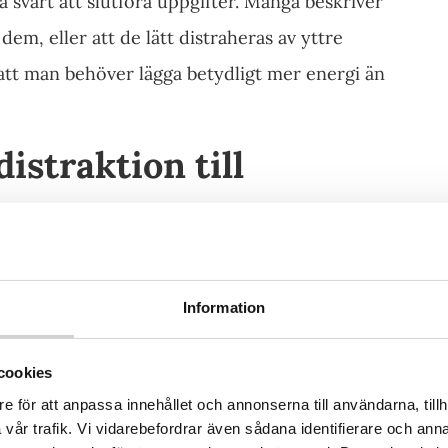
ha svårt att slutföra uppgifter. Många beskriver
 dem, eller att de lätt distraheras av yttre
tt man behöver lägga betydligt mer energi än
distraktion till
nte kan fokusera alls. I själva verket handlar
. I vissa situationer kan fokus vara mycket
Information
ta kallas ofta hyperfokus och kan innebära att
. ADHD uppmärksamhet handlar därför inte om
cookies
e för att anpassa innehållet och annonserna till användarna, tillh
vår trafik. Vi vidarebefordrar även sådana identifierare och anna