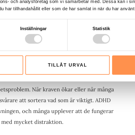
nnons- och analysföretag som vi samarbetar med. Dessa kan i sin
rkar andra funktioner
har tillhandahållit eller som de har samlat in när du har använt 
lar av vardagen. När fokus brister kan det
Inställningar
Statistik
te registreras ordentligt. Det kan också
ing. ADHD uppmärksamhet hänger därför nära
årigheterna sällan uppstår isolerat.
TILLÅT URVAL
betydelse
hetsproblem. När kraven ökar eller när många
årare att sortera vad som är viktigt. ADHD
vningen, och många upplever att de fungerar
r med mycket distraktion.