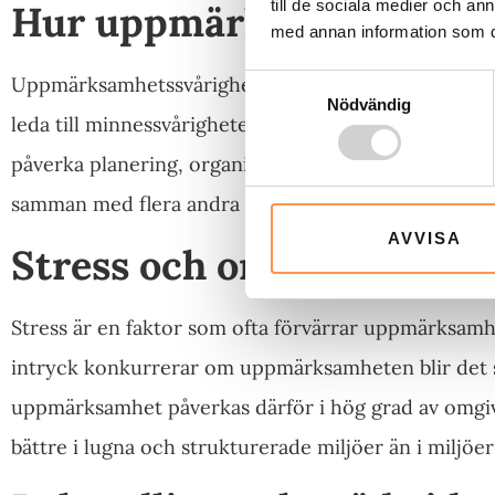
till de sociala medier och a
Hur uppmärksamhet påve
med annan information som du 
Uppmärksamhetssvårigheter påverkar många andra de
Samtyckesval
Nödvändig
leda till minnessvårigheter, eftersom information in
påverka planering, organisering och tidsuppfattn
samman med flera andra funktioner, vilket gör att sv
AVVISA
Stress och omgivningens 
Stress är en faktor som ofta förvärrar uppmärksam
intryck konkurrerar om uppmärksamheten blir det sv
uppmärksamhet påverkas därför i hög grad av omgi
bättre i lugna och strukturerade miljöer än i miljöe