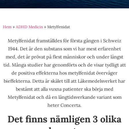
Hem
»
ADHD Medicin
»
Metylfenidat
Metylfenidat framställdes för första gången i Schweiz
1944. Det är den substans som vi har mest erfarenhet
med, det är prövat på flest människor och under längst
tid. Många studier har genomförts och de visar tydligt att
de positiva effekterna hos metylfenidat överväger
bieffekterna. Detta är skälet till att Läkemedelsverket har
bestämt att alla vuxna patienter ska börja med
Metylfenidat och då en långtidsverkande variant som
heter Concerta.
Det finns nämligen 3 olika