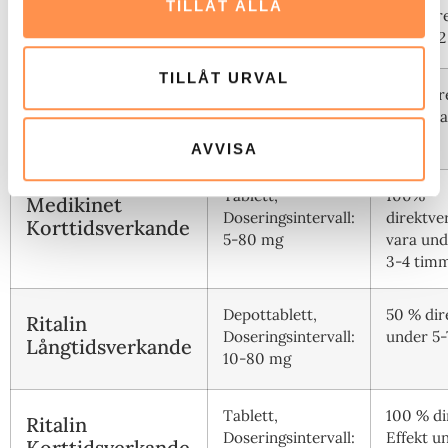
Methylphenidat
TILLÅT ALLA
Doseringsintervall:
direkt, r
generika
18-72 mg
under 12
TILLÅT URVAL
Depottablett,
50 % dir
Medikinet
Doseringsintervall:
under ca
Långtidsverkande
5-80 mg
timmar
AVVISA
Tablett,
100%
Medikinet
Doseringsintervall:
direktve
Korttidsverkande
5-80 mg
vara und
3-4 tim
Depottablett,
50 % dir
Ritalin
Doseringsintervall:
under 5-
Långtidsverkande
10-80 mg
Tablett,
100 % di
Ritalin
Doseringsintervall:
Effekt u
Korttidsverkande