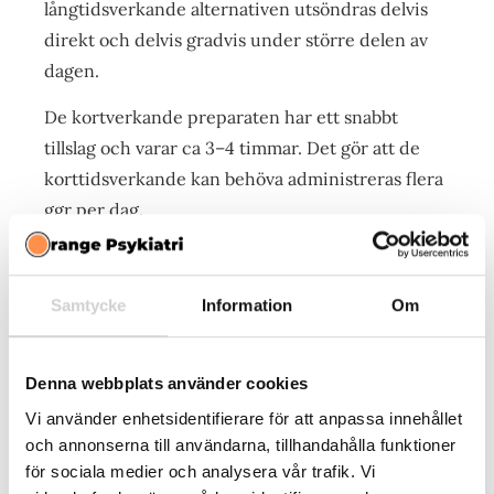
långtidsverkande alternativen utsöndras delvis
direkt och delvis gradvis under större delen av
dagen.
De kortverkande preparaten har ett snabbt
tillslag och varar ca 3–4 timmar. Det gör att de
korttidsverkande kan behöva administreras flera
ggr per dag.
Biverkningar av preparaten kan vara muntorrhet,
Samtycke
Information
Om
nedsatt aptit och förhöjt blodtryck och puls. För
att säkerställa en god och säker vård har man
Denna webbplats använder cookies
alltid regelbundna avstämningar där effekter och
Vi använder enhetsidentifierare för att anpassa innehållet
bieffekter undersöks. Återkommande kontroller
och annonserna till användarna, tillhandahålla funktioner
av puls och blodtryck genomförs, mot bakgrund
för sociala medier och analysera vår trafik. Vi
av risken för påverkan på dem.