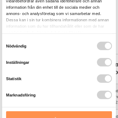
vidarebefordrar även sådana identifierare och annan
information från din enhet till de sociala medier och
annons- och analysföretag som vi samarbetar med.
Dessa kan i sin tur kombinera informationen med annan
information som du har tillhandahållit eller som de har
Låt oss kort titta på de olika
samlat in när du har använt deras tjänster.
Samtyckesval
varianterna:
Nödvändig
Inställningar
Läkemedel
Typ av
Utsö
tablett
i kr
Statistik
Depottablett,
En del u
Concerta
Marknadsföring
Doseringsintervall:
direkt, r
18-72 mg
under 12
Depottablett,
En del u