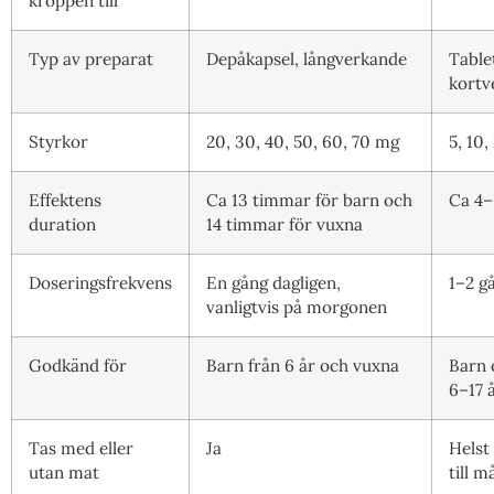
kroppen till
Typ av preparat
Depåkapsel, långverkande
Table
kortv
Styrkor
20, 30, 40, 50, 60, 70 mg
5, 10
Effektens
Ca 13 timmar för barn och
Ca 4–
duration
14 timmar för vuxna
Doseringsfrekvens
En gång dagligen,
1–2 g
vanligtvis på morgonen
Godkänd för
Barn från 6 år och vuxna
Barn
6–17 
Tas med eller
Ja
Helst 
utan mat
till m