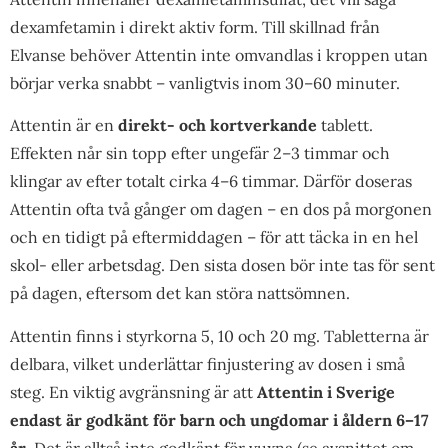
dexamfetamin i direkt aktiv form. Till skillnad från
Elvanse behöver Attentin inte omvandlas i kroppen utan
börjar verka snabbt – vanligtvis inom 30–60 minuter.
Attentin är en
direkt- och kortverkande
tablett.
Effekten når sin topp efter ungefär 2–3 timmar och
klingar av efter totalt cirka 4–6 timmar. Därför doseras
Attentin ofta två gånger om dagen – en dos på morgonen
och en tidigt på eftermiddagen – för att täcka in en hel
skol- eller arbetsdag. Den sista dosen bör inte tas för sent
på dagen, eftersom det kan störa nattsömnen.
Attentin finns i styrkorna 5, 10 och 20 mg. Tabletterna är
delbara, vilket underlättar finjustering av dosen i små
steg. En viktig avgränsning är att
Attentin i Sverige
endast är godkänt för barn och ungdomar i åldern 6–17
år
. Det är alltså inte godkänt för vuxna (se avsnittet om