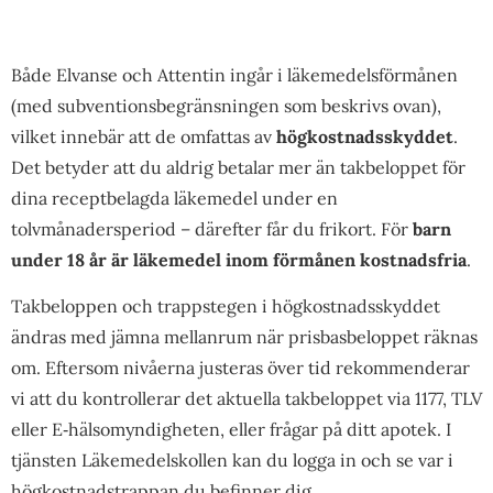
Både Elvanse och Attentin ingår i läkemedelsförmånen
(med subventionsbegränsningen som beskrivs ovan),
vilket innebär att de omfattas av
högkostnadsskyddet
.
Det betyder att du aldrig betalar mer än takbeloppet för
dina receptbelagda läkemedel under en
tolvmånadersperiod – därefter får du frikort. För
barn
under 18 år är läkemedel inom förmånen kostnadsfria
.
Takbeloppen och trappstegen i högkostnadsskyddet
ändras med jämna mellanrum när prisbasbeloppet räknas
om. Eftersom nivåerna justeras över tid rekommenderar
vi att du kontrollerar det aktuella takbeloppet via 1177, TLV
eller E‑hälsomyndigheten, eller frågar på ditt apotek. I
tjänsten Läkemedelskollen kan du logga in och se var i
högkostnadstrappan du befinner dig.