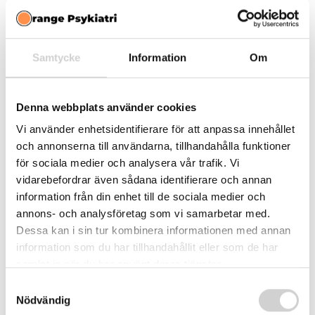
(titreras) tills man hittar lägsta möjliga dos med god effekt
och acceptabla biverkningar. Informationen nedan är
generell och hämtad från godkänd produktinformation –
Samtycke
Information
Om
den ersätter inte din läkares ordination.
Startdos:
vanligtvis 20 mg en gång dagligen på
Denna webbplats använder cookies
morgonen.
Vi använder enhetsidentifierare för att anpassa innehållet
Upptrappning:
dosen justeras stegvis utifrån effekt
och annonserna till användarna, tillhandahålla funktioner
och tolerabilitet.
för sociala medier och analysera vår trafik. Vi
Maxdos:
den högsta rekommenderade dosen är 70
vidarebefordrar även sådana identifierare och annan
information från din enhet till de sociala medier och
mg per dygn.
annons- och analysföretag som vi samarbetar med.
Tidpunkt:
tas på morgonen. Eftersom effekten varar
Dessa kan i sin tur kombinera informationen med annan
i upp till 13–14 timmar bör den inte tas för sent på
information som du har tillhandahållit eller som de har
dagen, då det kan påverka sömnen.
samlat in när du har använt deras tjänster.
Vid nedsatt njurfunktion kan en lägre maxdos behöva
Samtyckesval
tillämpas. Detta är ett av många exempel på varför
Nödvändig