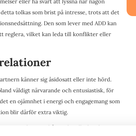
elser eller ha svårt att lyssna när någon
detta tolkas som brist på intresse, trots att det
ktionsnedsättning. Den som lever med ADD kan
reglera, vilket kan leda till konflikter eller
relationer
artnern känner sig åsidosatt eller inte hörd.
and väldigt närvarande och entusiastisk, för
nns det en ojämnhet i energi och engagemang som
on blir därför extra viktig.
, som att komma ihåg att handla, betala