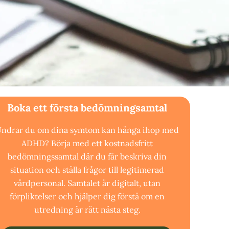
Boka ett första bedömningsamtal
ndrar du om dina symtom kan hänga ihop med
ADHD? Börja med ett kostnadsfritt
bedömningssamtal där du får beskriva din
situation och ställa frågor till legitimerad
vårdpersonal. Samtalet är digitalt, utan
förpliktelser och hjälper dig förstå om en
utredning är rätt nästa steg.