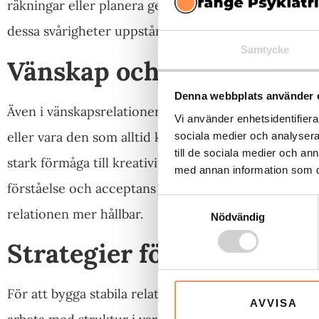
räkningar eller planera gemensamma aktiviteter. Om
dessa svårigheter uppstår, kan det lätt leda till frust
Samtycke
Vänskap och sociala sa
Denna webbplats använder 
Även i vänskapsrelationer kan ADD leda till utmaning
Vi använder enhetsidentifierar
eller vara den som alltid kommer för sent kan skap
sociala medier och analysera 
till de sociala medier och a
stark förmåga till kreativitet, spontanitet och empat
med annan information som du 
förståelse och acceptans finns. Att prata öppet om s
Samtyckesval
relationen mer hållbar.
Nödvändig
Strategier för att hanter
För att bygga stabila relationer trots ADD behövs b
AVVISA