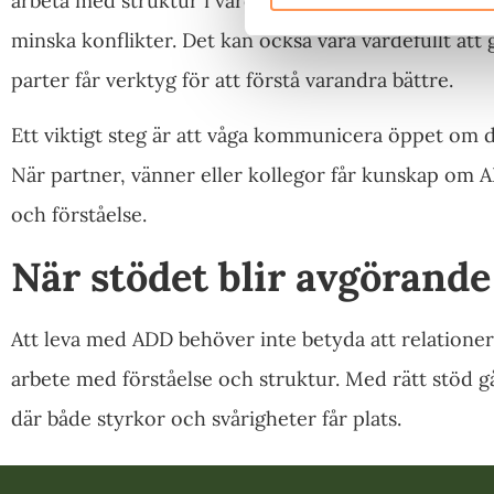
arbeta med struktur i vardagen, till exempel geno
minska konflikter. Det kan också vara värdefullt att 
parter får verktyg för att förstå varandra bättre.
Ett viktigt steg är att våga kommunicera öppet om 
När partner, vänner eller kollegor får kunskap om 
och förståelse.
När stödet blir avgörande
Att leva med ADD behöver inte betyda att relationer a
arbete med förståelse och struktur. Med rätt stöd gå
där både styrkor och svårigheter får plats.