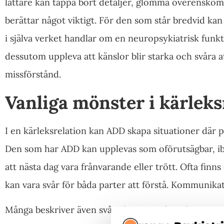
lättare kan tappa bort detaljer, glömma överenskomm
berättar något viktigt. För den som står bredvid kan 
i själva verket handlar om en neuropsykiatrisk fun
dessutom uppleva att känslor blir starka och svåra att 
missförstånd.
Vanliga mönster i kärleks
I en kärleksrelation kan ADD skapa situationer där p
Den som har ADD kan upplevas som oförutsägbar, ibl
att nästa dag vara frånvarande eller trött. Ofta fi
kan vara svår för båda parter att förstå. Kommunikati
Många beskriver även svårigheter med vardagsansvar