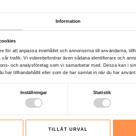
 inte båda i relationen är medvetna om varför
ration.
Information
mmanhang
cookies
ar. Att glömma att ringa tillbaka, missa möten
e för att anpassa innehållet och annonserna till användarna, tillh
a irritation. Samtidigt har många med ADD en
vår trafik. Vi vidarebefordrar även sådana identifierare och anna
nnons- och analysföretag som vi samarbetar med. Dessa kan i sin
i, vilket gör dem till uppskattade vänner när
har tillhandahållit eller som de har samlat in när du har använt 
ina styrkor och svårigheter kan ofta göra
Inställningar
Statistik
a relationsproblem
åde egen insikt och stöd från omgivningen. Att
TILLÅT URVAL