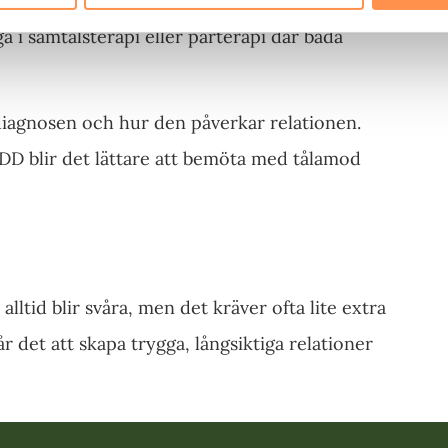
m påminnelser och planeringshjälpmedel, kan
gå i samtalsterapi eller parterapi där båda
diagnosen och hur den påverkar relationen.
ADD blir det lättare att bemöta med tålamod
lltid blir svåra, men det kräver ofta lite extra
r det att skapa trygga, långsiktiga relationer